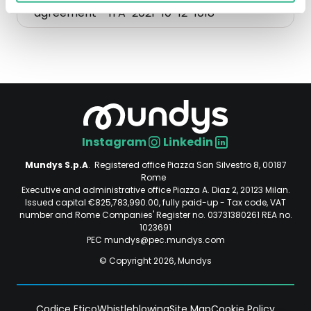
2021-
agreement - ITA-2021-10-12-1018
10-
12
Autopista
Central
agreement
-
ITA-
Instagram
Linkedin
2021-
Social
10-
Mundys S.p.A
. Registered office Piazza San Silvestro 8, 00187
12-
Rome
Executive and administrative office Piazza A. Diaz 2, 20123 Milan.
1018.
Issued capital €825,783,990.00, fully paid-up - Tax code, VAT
Opens
number and Rome Companies' Register no. 03731380261 REA no.
in
1023691
PEC mundys@pec.mundys.com
a
new
© Copyright 2026, Mundys
tab.
File
Codice Etico
Whistleblowing
Site Map
Cookie Policy