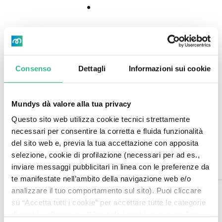
Download
Download
Center
CET 8.00 Roma, 12 Ottobre 2021 – Atlantia ha il
Center
piacere di annunciare che Autopista Central, la
società cilena parte del gruppo Abertis, ha
raggiunto un importante accordo con il Governo
Consenso
Dettagli
Informazioni sui cookie
Cileno.
L’accordo si riferisce ad un grande progetto di
Mundys dà valore alla tua privacy
investimenti (più di 300m di euro) a Santiago (due
Questo sito web utilizza cookie tecnici strettamente
tunnel, uno per senso di marcia, ognuno lungo
necessari per consentire la corretta e fluida funzionalità
1.5Km, che connettono diverse zone nell’area
Search
del sito web e, previa la tua accettazione con apposita
metropolitana di Santiago del Cile, con lo scopo di
selezione, cookie di profilazione (necessari per ad es.,
ridurre sia il traffico che l’inquinamento), che
AI Assistant
inviare messaggi pubblicitari in linea con le preferenze da
porterà ad una estensione della concessione di
te manifestate nell’ambito della navigazione web e/o
Autopista Central di 20 mesi (
Link comunicato
analizzare il tuo comportamento sul sito). Puoi cliccare
stampa Abertis
).
su “Accetta tutti i cookie” per accettare tutte le categorie
Atlantia, in coerenza con la propria strategia,
di cookie, cliccare su “Usa solo i cookie necessari” per