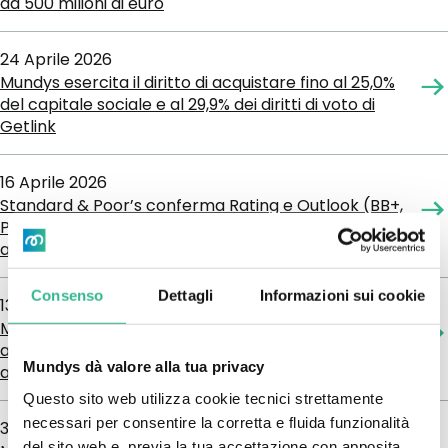
da 500 milioni di euro
24 Aprile 2026
Mundys esercita il diritto di acquistare fino al 25,0%
del capitale sociale e al 29,9% dei diritti di voto di
Getlink
16 Aprile 2026
Standard & Poor’s conferma Rating e Outlook (BB+,
Positivo) di Mundys: risultati 2025 in linea con le
aspettative e la strategia di crescita
Consenso
Dettagli
Informazioni sui cookie
13 Aprile 2026
Mundys ottiene l’autorizzazione regolamentare per
aumentare la propria partecipazione in Getlink fino
Mundys dà valore alla tua privacy
al 25% del capitale e al 29,9% dei diritti di voto
Questo sito web utilizza cookie tecnici strettamente
necessari per consentire la corretta e fluida funzionalità
31 Marzo 2026
del sito web e, previa la tua accettazione con apposita