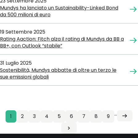
23 Settembre 2025
Mundys ha lanciato un Sustainability-Linked Bond
da 500 milioni di euro
19 Settembre 2025
Rating Aaction: Fitch alza il rating di Mundys da BB a
BB+, con Outlook “stabile”
31 Luglio 2025
Sostenibilità, Mundys abbatte di oltre un terzo le
sue emissioni globali
…
Pagina
1
Pagina
2
Pagina
3
Pagina
4
Pagina
5
Pagina
6
Pagina
7
Pagina
8
Pagina
9
Next
Paginazione
Next
attuale
page
Last
›
Last
page