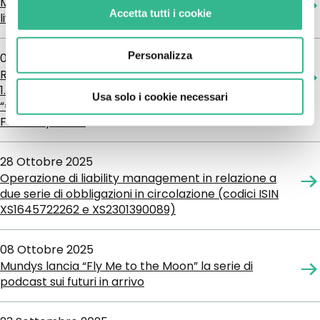
Mundys: l’aeroporto di Nizza ottiene il massimo
Accetta tutti i cookie
livello dell’Airport Carbon Accreditation
Personalizza
05 Novembre 2025
Risultati delle tender offers sui Titoli €1,000,000,000
1.875 per cent. Notes due 13 July 2027” e
Usa solo i cookie necessari
“€1,000,000,000 1.875 per cent. Notes due 12
February 2028”
28 Ottobre 2025
Operazione di liability management in relazione a
due serie di obbligazioni in circolazione (codici ISIN
XS1645722262 e XS2301390089)
08 Ottobre 2025
Mundys lancia “Fly Me to the Moon” la serie di
podcast sui futuri in arrivo