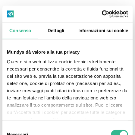
Consenso
Dettagli
Informazioni sui cookie
Mundys dà valore alla tua privacy
Questo sito web utilizza cookie tecnici strettamente
necessari per consentire la corretta e fluida funzionalità
del sito web e, previa la tua accettazione con apposita
selezione, cookie di profilazione (necessari per ad es.,
inviare messaggi pubblicitari in linea con le preferenze da
te manifestate nell’ambito della navigazione web e/o
analizzare il tuo comportamento sul sito). Puoi cliccare
su “Accetta tutti i cookie” per accettare tutte le categorie
di cookie, cliccare su “Usa solo i cookie necessari” per
rifiutare l’utilizzo dei cookie di profilazione oppure cliccare
Selezione
su “Personalizza” per decidere quali cookie accettare.
Necessari