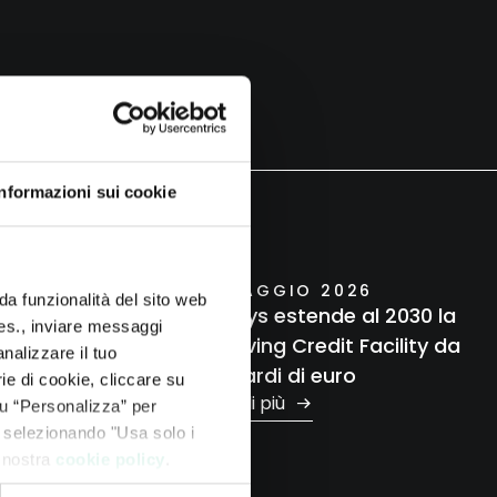
Informazioni sui cookie
20 MAGGIO 2026
da funzionalità del sito web
ione del
Mundys estende al 2030 la
 es., inviare messaggi
Report
Revolving Credit Facility da
nalizzare il tuo
2 miliardi di euro
ie di cookie, cliccare su
Leggi di più
 su “Personalizza” per
 selezionando "Usa solo i
a nostra
cookie policy
.