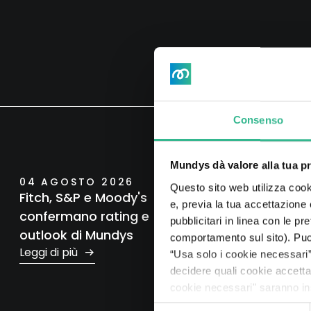
Consenso
Mundys dà valore alla tua p
04 AGOSTO 2026
03 AGO
Questo sito web utilizza cooki
Fitch, S&P e Moody's
Mundys:
e, previa la tua accettazione
confermano rating e
mangrov
pubblicitari in linea con le p
outlook di Mundys
per circ
comportamento sul sito). Puoi 
Leggi di più
potenzi
“Usa solo i cookie necessari” 
equival
decidere quali cookie accett
cookie necessari" saranno ins
calcio
Leggi di 
Selezione