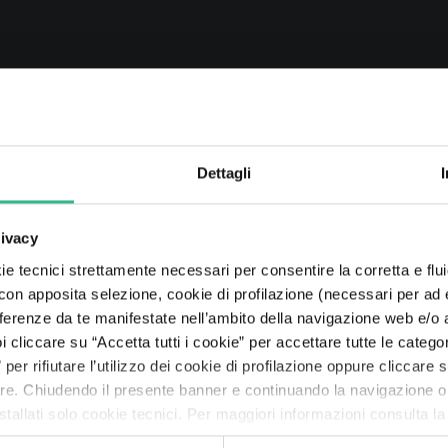
MEDIA ROOM
Dettagli
rivacy
STO 2026
10 LUGLIO 2026
e tecnici strettamente necessari per consentire la corretta e flui
 Neya pianta
Mundys: nuova ediz
 con apposita selezione, cookie di profilazione (necessari per ad
ie in Madagascar
Tax Transparency 
referenze da te manifestate nell’ambito della navigazione web e/o a
Leggi di più
a 2.500 ettari, un
cliccare su “Accetta tutti i cookie” per accettare tutte le categor
amento che
per rifiutare l’utilizzo dei cookie di profilazione oppure cliccare
e a 3.300 campi da
are. Chiudendo il presente banner e continuando la navigazione o
tallati solo cookie tecnici. Per maggiori informazioni consulta l
più