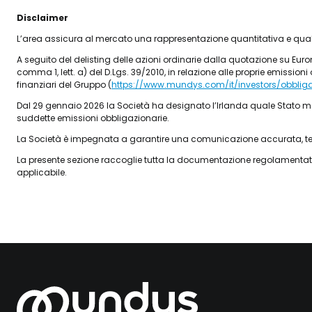
Disclaimer
L’area assicura al mercato una rappresentazione quantitativa e qualita
A seguito del delisting delle azioni ordinarie dalla quotazione su Euron
comma 1, lett. a) del D.Lgs. 39/2010, in relazione alle proprie emissio
finanziari del Gruppo (
https://www.mundys.com/it/investors/obbligaz
Dal 29 gennaio 2026 la Società ha designato l’Irlanda quale Stato mem
suddette emissioni obbligazionarie.
La Società è impegnata a garantire una comunicazione accurata, tempest
La presente sezione raccoglie tutta la documentazione regolamentata
applicabile.