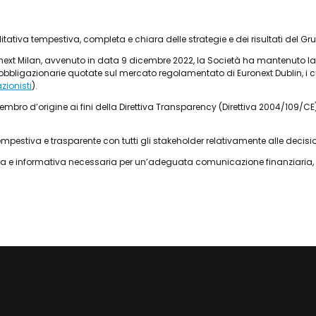
tiva tempestiva, completa e chiara delle strategie e dei risultati del Gru
ext Milan, avvenuto in data 9 dicembre 2022, la Società ha mantenuto la qual
ni obbligazionarie quotate sul mercato regolamentato di Euronext Dublin, i 
ionisti
).
bro d’origine ai fini della Direttiva Transparency (Direttiva 2004/109/C
iva e trasparente con tutti gli stakeholder relativamente alle decisioni st
 e informativa necessaria per un’adeguata comunicazione finanziaria, pu