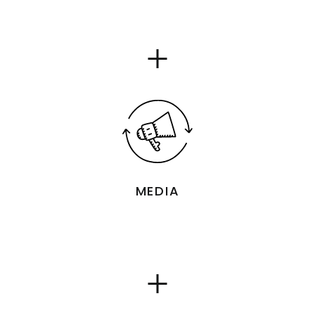
Show
details
for
MEDIA
Show
details
for