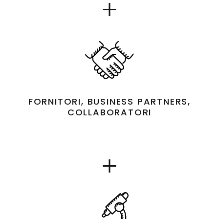
Show
details
for
FORNITORI, BUSINESS PARTNERS,
COLLABORATORI
Show
details
for