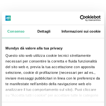
Consenso
Dettagli
Informazioni sui cookie
Partnership
Mundys dà valore alla tua privacy
Attraverso partnership e iniziative internazionali,
Questo sito web utilizza cookie tecnici strettamente
Mundys contribuisce a percorsi condivisi su clima e
necessari per consentire la corretta e fluida funzionalità
sostenibilità.
del sito web e, previa la tua accettazione con apposita
selezione, cookie di profilazione (necessari per ad es.,
inviare messaggi pubblicitari in linea con le preferenze da
te manifestate nell’ambito della navigazione web e/o
analizzare il tuo comportamento sul sito). Puoi cliccare
su “Accetta tutti i cookie” per accettare tutte le categorie
di cookie, cliccare su “Usa solo i cookie necessari” per