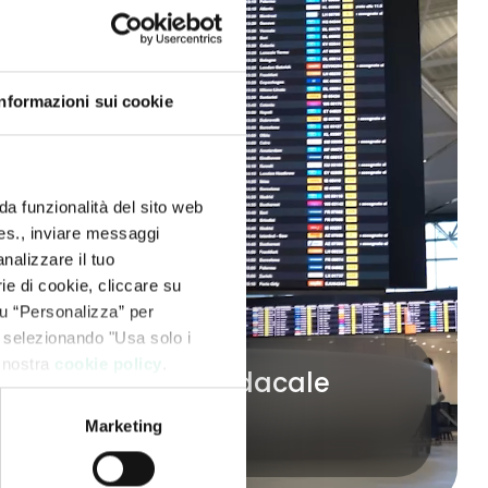
Informazioni sui cookie
da funzionalità del sito web
 es., inviare messaggi
nalizzare il tuo
ie di cookie, cliccare su
 su “Personalizza” per
 selezionando "Usa solo i
a nostra
cookie policy
.
Collegio Sindacale
Marketing
Scopri di più