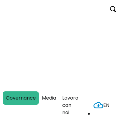
Cerca
Governance
Media
Lavora
con
EN
Header
noi
Download
Download
Center