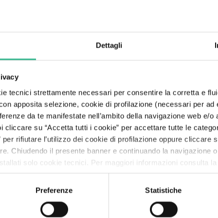
Dettagli
rivacy
e tecnici strettamente necessari per consentire la corretta e flui
 con apposita selezione, cookie di profilazione (necessari per ad
referenze da te manifestate nell’ambito della navigazione web e/o a
cliccare su “Accetta tutti i cookie” per accettare tutte le categor
per rifiutare l’utilizzo dei cookie di profilazione oppure cliccare
are. Chiudendo il presente banner e continuando la navigazione o
tallati solo cookie tecnici. Per maggiori informazioni consulta l
Documenti e procedure
Preferenze
Statistiche
Scopri di più