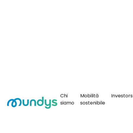
Skip
Overview
to
main
Immagine
content
Chi
Mobilità
Investors
Navigazione
siamo
sostenibile
principale