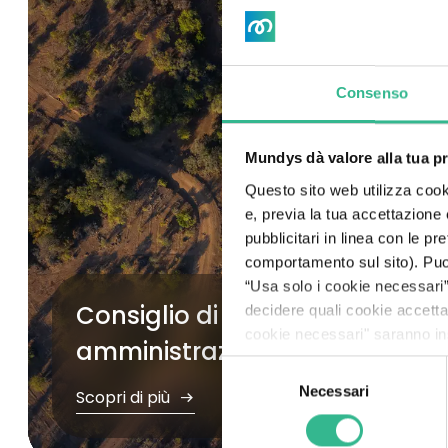
Controllo interno e gestione dei rischi
Etica e legalità
Consenso
Whistleblowing
Mundys dà valore alla tua p
Remunerazione
Questo sito web utilizza cooki
Documenti e procedure
e, previa la tua accettazione
pubblicitari in linea con le p
Informazioni regolamentate pre-delisting
comportamento sul sito). Puoi 
“Usa solo i cookie necessari” 
Consiglio di
decidere quali cookie accett
cookie necessari" saranno ins
amministrazione
Selezione
Necessari
del
Scopri di più
consenso