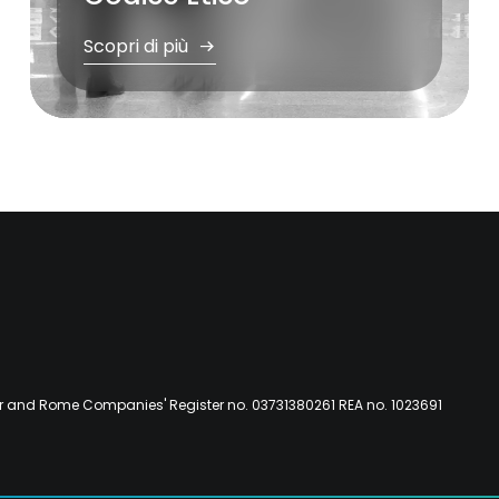
Scopri di più
er and Rome Companies' Register no. 03731380261 REA no. 1023691