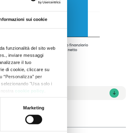
Informazioni sui cookie
da funzionalità del sito web
 es., inviare messaggi
nalizzare il tuo
ie di cookie, cliccare su
 su “Personalizza” per
 selezionando "Usa solo i
a nostra
cookie policy
.
Marketing
A