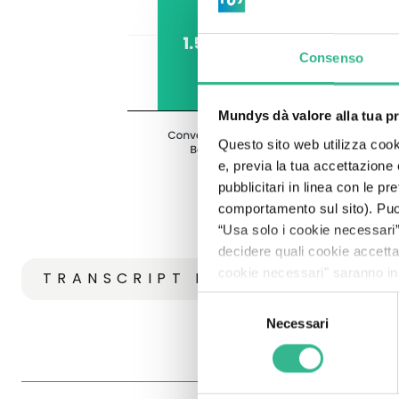
Controllo interno e gestione dei rischi
Consenso
Etica e legalità
Whistleblowing
Mundys dà valore alla tua p
Questo sito web utilizza cooki
Remunerazione
e, previa la tua accettazione
pubblicitari in linea con le p
Documenti e procedure
comportamento sul sito). Puoi 
“Usa solo i cookie necessari” 
Informazioni regolamentate pre-delisting
decidere quali cookie accett
cookie necessari" saranno ins
TRANSCRIPT DEBITO FINANZI
Selezione
Necessari
del
consenso