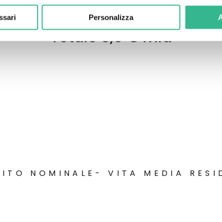
ssari
Personalizza
A
Totale 3,9 € mld
BITO NOMINALE- VITA MEDIA RESI