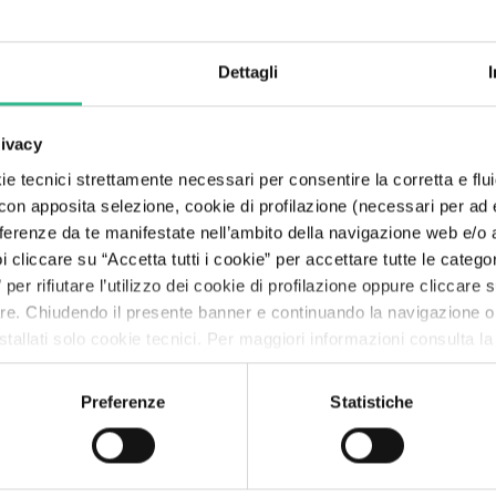
Dettagli
rivacy
e tecnici strettamente necessari per consentire la corretta e flui
 con apposita selezione, cookie di profilazione (necessari per ad
referenze da te manifestate nell’ambito della navigazione web e/o a
cliccare su “Accetta tutti i cookie” per accettare tutte le categor
per rifiutare l’utilizzo dei cookie di profilazione oppure cliccare
are. Chiudendo il presente banner e continuando la navigazione o
tallati solo cookie tecnici. Per maggiori informazioni consulta l
ARIO NETTO
Preferenze
Statistiche
DEBITO NOMINALE PER TIPOLOGI