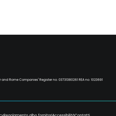
er and Rome Companies' Register no. 03731380261 REA no. 1023691
icy
Regolamento albo fornitori
Accessibilità
Contatti