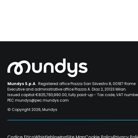
Mundys S.p.A
. Registered office Piazza San Silvestro 8, 00187 Rome
Executive and administrative office Piazza A. Diaz 2, 20123 Milan.
Issued capital €825,783,990.00, fully paid-up - Tax code, VAT numb
PEC mundys@pec.mundys.com
© Copyright 2026, Mundys
Codice Etico
Whistleblowing
Site Map
Cookie Policy
Privacy Pol