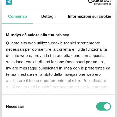
Consenso
Dettagli
Informazioni sui cookie
Mundys dà valore alla tua privacy
Questo sito web utilizza cookie tecnici strettamente
ESPLORA MUNDYS
necessari per consentire la corretta e fluida funzionalità
del sito web e, previa la tua accettazione con apposita
L’Aeroporto Nice Côte
selezione, cookie di profilazione (necessari per ad es.,
d’Azur inaugura
inviare messaggi pubblicitari in linea con le preferenze da
te manifestate nell’ambito della navigazione web e/o
l’estensione del
analizzare il tuo comportamento sul sito). Puoi cliccare
Terminal 2
su “Accetta tutti i cookie” per accettare tutte le categorie
di cookie, cliccare su “Usa solo i cookie necessari” per
rifiutare l’utilizzo dei cookie di profilazione oppure cliccare
Scopri di più
Selezione
su “Personalizza” per decidere quali cookie accettare.
Necessari
del
Chiudendo il presente banner e continuando la
consenso