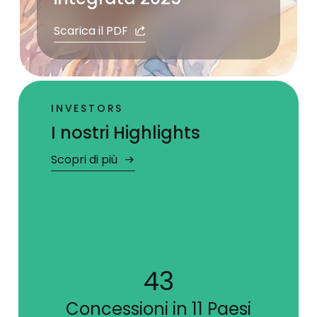
Scarica il PDF
INVESTORS
I nostri Highlights
Scopri di più
5
i
Scali aeroportuali in gestione