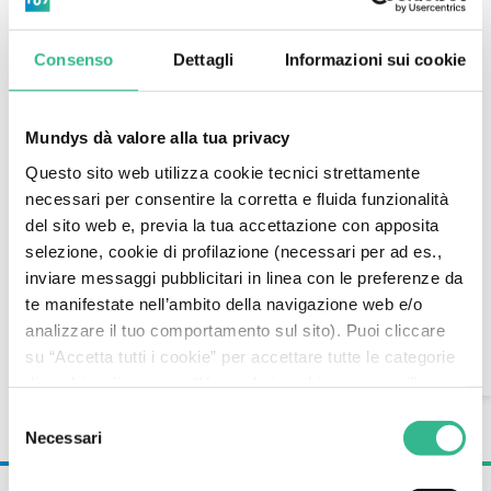
Download
Download
Center
Consenso
Dettagli
Informazioni sui cookie
Center
Mundys dà valore alla tua privacy
Questo sito web utilizza cookie tecnici strettamente
necessari per consentire la corretta e fluida funzionalità
“Viaggiare mi ha fatto
del sito web e, previa la tua accettazione con apposita
ricredere su tanti
selezione, cookie di profilazione (necessari per ad es.,
inviare messaggi pubblicitari in linea con le preferenze da
pregiudizi”
te manifestate nell’ambito della navigazione web e/o
Search
analizzare il tuo comportamento sul sito). Puoi cliccare
su “Accetta tutti i cookie” per accettare tutte le categorie
Yasufumi è giovane studente di Hiroshima che si è
AI Assistant
di cookie, cliccare su “Usa solo i cookie necessari” per
trasferito a Malta per perfezionare il suo inglese.
rifiutare l’utilizzo dei cookie di profilazione oppure cliccare
Dopo nove mesi, è quasi al termine della sua
Selezione
su “Personalizza” per decidere quali cookie accettare.
Necessari
esperienza, mentre ne approfitta per visitare
del
Chiudendo il presente banner e continuando la
l’Europa.
consenso
navigazione o selezionando "Usa solo i cookie necessari"