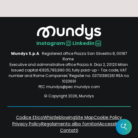
Instagram
Linkedin
Social
Mundys S.p.A
. Registered office Piazza San Silvestro 8, 00187
Rome
Executive and administrative office Piazza A. Diaz 2, 20123 Milan.
Issued capital €825,783,990.00, fully paid-up - Tax code, VAT
number and Rome Companies' Register no. 03731380261 REA no.
1023691
PEC mundys@pec.mundys.com
© Copyright 2026, Mundys
Codice Etico
Whistleblowing
Site Map
Cookie Policy
Privacy Policy
Regolamento albo fornitori
Accessibilità
Piè
Contatti