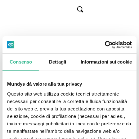
Skip
to
Cerca
main
content
Torna all'archivio
Dimissioni di un
Consenso
Dettagli
Informazioni sui cookie
Consigliere
Mundys dà valore alla tua privacy
14 Marzo 2021
Questo sito web utilizza cookie tecnici strettamente
necessari per consentire la corretta e fluida funzionalità
del sito web e, previa la tua accettazione con apposita
selezione, cookie di profilazione (necessari per ad es.,
CET 20.29 Roma, 14 marzo 2021 – Atlantia rende
inviare messaggi pubblicitari in linea con le preferenze da
noto che in data 13 marzo 2021, la Dott.ssa Sabrina
te manifestate nell’ambito della navigazione web e/o
EN
Header
Benetton, consigliera di amministrazione non
analizzare il tuo comportamento sul sito). Puoi cliccare