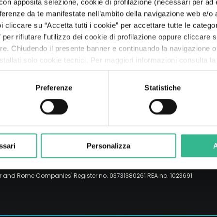
Search
 con apposita selezione, cookie di profilazione (necessari per ad
ited.
The Line: le storie dei nostri viaggiatori
Aeroporti
Partnership e Stakeholder
Pianeta
Risultati
Rating
Modello 231
The Space of a Journey - In viaggio con l'A.I.
referenze da te manifestate nell’ambito della navigazione web e/o a
cliccare su “Accetta tutti i cookie” per accettare tutte le categor
Servizi per la mobilità
Finanza sostenibile
Persone
Presentazioni
Debt Structure
Lobbying responsabile
per rifiutare l’utilizzo dei cookie di profilazione oppure cliccare
are. Chiudendo il presente banner e continuando la navigazione o
Prosperità
Policy Anticorruzione
tallati solo cookie tecnici. Per maggiori informazioni consulta l
Preferenze
Statistiche
ssari
Personalizza
A
er and Rome Companies' Register no. 03731380261 REA no. 1023691