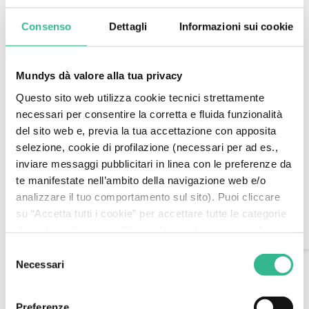
Download
Download
Center
Consenso
Dettagli
Informazioni sui cookie
Center
Mundys dà valore alla tua privacy
Questo sito web utilizza cookie tecnici strettamente
“Ho imparato ad
necessari per consentire la corretta e fluida funzionalità
del sito web e, previa la tua accettazione con apposita
amare il viaggio,
selezione, cookie di profilazione (necessari per ad es.,
viaggiando”.
inviare messaggi pubblicitari in linea con le preferenze da
te manifestate nell’ambito della navigazione web e/o
Search
analizzare il tuo comportamento sul sito). Puoi cliccare
Mejdi è di origine tunisina.
su “Accetta tutti i cookie” per accettare tutte le categorie
di cookie, cliccare su “Usa solo i cookie necessari” per
AI Assistant
Vive e lavora a Nizza, dove fa il meccanico.
rifiutare l’utilizzo dei cookie di profilazione oppure cliccare
Selezione
su “Personalizza” per decidere quali cookie accettare.
Necessari
Gli piace molto viaggiare, come in questo caso, in
del
Chiudendo il presente banner e continuando la
cui lo incontriamo mentre torna da un viaggio con
consenso
navigazione o selezionando "Usa solo i cookie necessari"
un amico.
Preferenze