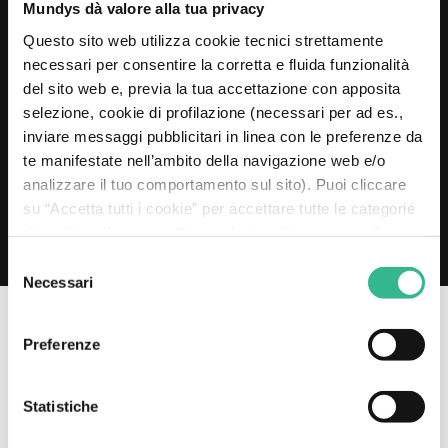
20 MAGGIO 2026
Mundys dà valore alla tua privacy
Mundys estende al 2030 la Revolving Credit
Questo sito web utilizza cookie tecnici strettamente
Facility da 2 miliardi di euro
necessari per consentire la corretta e fluida funzionalità
Leggi di più
del sito web e, previa la tua accettazione con apposita
selezione, cookie di profilazione (necessari per ad es.,
inviare messaggi pubblicitari in linea con le preferenze da
te manifestate nell’ambito della navigazione web e/o
analizzare il tuo comportamento sul sito). Puoi cliccare
su “Accetta tutti i cookie” per accettare tutte le categorie
di cookie, cliccare su “Usa solo i cookie necessari” per
rifiutare l’utilizzo dei cookie di profilazione oppure cliccare
Selezione
su “Personalizza” per decidere quali cookie accettare.
Necessari
del
Chiudendo il presente banner e continuando la
consenso
navigazione o selezionando "Usa solo i cookie necessari"
Preferenze
saranno installati solo cookie tecnici. Per maggiori
I NOSTRI CANALI SOCIAL
informazioni consulta la nostra
cookie policy
.
Statistiche