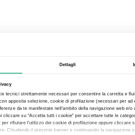
Center
Esplora Mundys
Autostrade
Governance della sostenibilità
Moving Beyond
Relazione Annuale Integrata
Obbligazionisti
Codice Etico
Fly Me To The Moon
Search
The Line: le storie dei nostri viaggiatori
Aeroporti
Partnership e Stakeholder
Pianeta
Risultati
Rating
Modello 231
The Space of a Journey - In viaggio con l'A.I.
Dettagli
Servizi per la mobilità
Finanza sostenibile
Persone
Presentazioni
Debt Structure
Lobbying responsabile
Prosperità
Policy Anticorruzione
rivacy
e tecnici strettamente necessari per consentire la corretta e flui
 con apposita selezione, cookie di profilazione (necessari per ad
referenze da te manifestate nell’ambito della navigazione web e/o a
cliccare su “Accetta tutti i cookie” per accettare tutte le categor
per rifiutare l’utilizzo dei cookie di profilazione oppure cliccare
no bene”
are. Chiudendo il presente banner e continuando la navigazione o