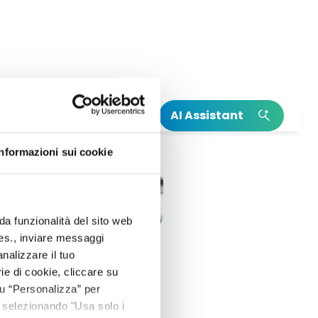
AI Assistant
INSIGHT
INSIGHT
Informazioni sui cookie
Leggi la nostra Relazione Annuale
Il nostro Climate Action Plan
Integrata
Scopri di più su Neya
Leggi di più sulla nascita di Mundys
da funzionalità del sito web
 es., inviare messaggi
nalizzare il tuo
ie di cookie, cliccare su
 su “Personalizza” per
 selezionando "Usa solo i