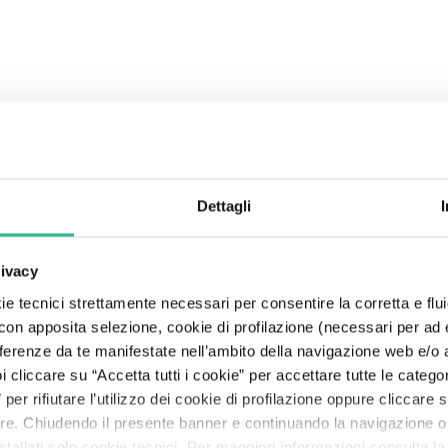
Center
Esplora Mundys
Autostrade
Governance della sostenibilità
Moving Beyond
Relazione Annuale Integrata
Obbligazionisti
Codice Etico
Fly Me To The Moon
Search
The Line: le storie dei nostri viaggiatori
Aeroporti
Partnership e Stakeholder
Pianeta
Risultati
Rating
Modello 231
The Space of a Journey - In viaggio con l'A.I.
Dettagli
Servizi per la mobilità
Finanza sostenibile
Persone
Presentazioni
Debt Structure
Lobbying responsabile
rivacy
Prosperità
Policy Anticorruzione
e tecnici strettamente necessari per consentire la corretta e flui
 con apposita selezione, cookie di profilazione (necessari per ad
referenze da te manifestate nell’ambito della navigazione web e/o a
cliccare su “Accetta tutti i cookie” per accettare tutte le categor
per rifiutare l’utilizzo dei cookie di profilazione oppure cliccare
are. Chiudendo il presente banner e continuando la navigazione o
ù buono di tutta Madrid”
tallati solo cookie tecnici. Per maggiori informazioni consulta l