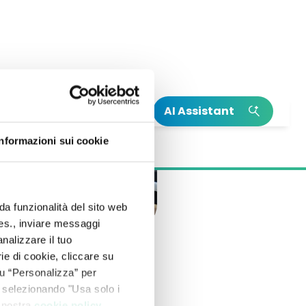
AI Assistant
INSIGHT
INSIGHT
Informazioni sui cookie
Leggi la nostra Relazione Annuale
Il nostro Climate Action Plan
Integrata
Scopri di più su Neya
Leggi di più sulla nascita di Mundys
da funzionalità del sito web
 es., inviare messaggi
nalizzare il tuo
ie di cookie, cliccare su
 su “Personalizza” per
 selezionando "Usa solo i
a nostra
cookie policy
.