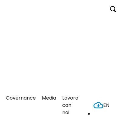
Concepcion
Cerca
tion
Asset 
, Spagna
Autopistas (
Governance
Media
Lavora
con
EN
Header
noi
Download
Download
Center