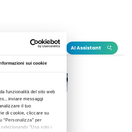
AI Assistant
INSIGHT
INSIGHT
Informazioni sui cookie
Leggi la nostra Relazione Annuale
Il nostro Climate Action Plan
Integrata
Scopri di più su Neya
Leggi di più sulla nascita di Mundys
da funzionalità del sito web
 es., inviare messaggi
nalizzare il tuo
ie di cookie, cliccare su
 su “Personalizza” per
aggiare”
 selezionando "Usa solo i