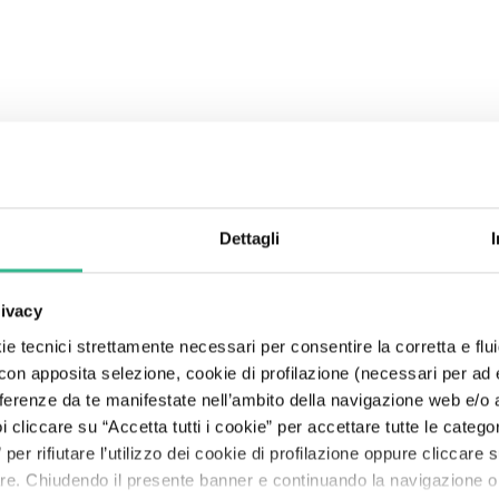
Center
Esplora Mundys
Autostrade
Governance della sostenibilità
Moving Beyond
Relazione Annuale Integrata
Obbligazionisti
Codice Etico
Fly Me To The Moon
Search
The Line: le storie dei nostri viaggiatori
Aeroporti
Partnership e Stakeholder
Pianeta
Risultati
Rating
Modello 231
The Space of a Journey - In viaggio con l'A.I.
Dettagli
Servizi per la mobilità
Finanza sostenibile
Persone
Presentazioni
Debt Structure
Lobbying responsabile
Prosperità
Policy Anticorruzione
rivacy
e tecnici strettamente necessari per consentire la corretta e flui
 con apposita selezione, cookie di profilazione (necessari per ad
referenze da te manifestate nell’ambito della navigazione web e/o a
cliccare su “Accetta tutti i cookie” per accettare tutte le categor
per rifiutare l’utilizzo dei cookie di profilazione oppure cliccare
l tuo piatto preferito e ti dirò dove vi
are. Chiudendo il presente banner e continuando la navigazione o