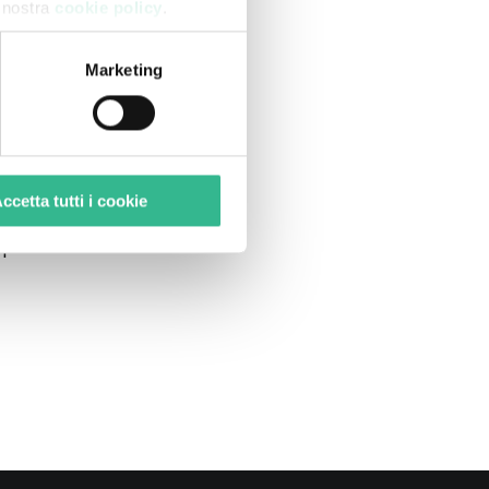
a nostra
cookie policy
.
Marketing
 in Europa a lavorare in una
gni Paese, in particolare
ccetta tutti i cookie
iù persone e contestualmente