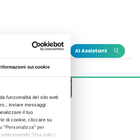
AI Assistant
INSIGHT
INSIGHT
Informazioni sui cookie
Leggi la nostra Relazione Annuale
Il nostro Climate Action Plan
Integrata
Scopri di più su Neya
Leggi di più sulla nascita di Mundys
da funzionalità del sito web
 es., inviare messaggi
nalizzare il tuo
ie di cookie, cliccare su
 su “Personalizza” per
 selezionando "Usa solo i