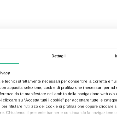
Center
Esplora Mundys
Autostrade
Governance della sostenibilità
Moving Beyond
Relazione Annuale Integrata
Obbligazionisti
Codice Etico
Fly Me To The Moon
Search
The Line: le storie dei nostri viaggiatori
Aeroporti
Partnership e Stakeholder
Pianeta
Risultati
Rating
Modello 231
The Space of a Journey - In viaggio con l'A.I.
Dettagli
Servizi per la mobilità
Finanza sostenibile
Persone
Presentazioni
Debt Structure
Lobbying responsabile
Prosperità
Policy Anticorruzione
rivacy
e tecnici strettamente necessari per consentire la corretta e flui
 con apposita selezione, cookie di profilazione (necessari per ad
referenze da te manifestate nell’ambito della navigazione web e/o a
cliccare su “Accetta tutti i cookie” per accettare tutte le categor
per rifiutare l’utilizzo dei cookie di profilazione oppure cliccare
tutto"
are. Chiudendo il presente banner e continuando la navigazione o