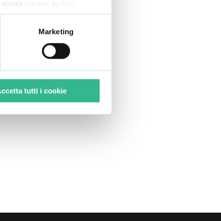
a nostra
cookie policy
.
Marketing
ex si tratta della prima
i psicologia.
ttimo, soprattutto per un
ccetta tutti i cookie
cienza nel sistema di