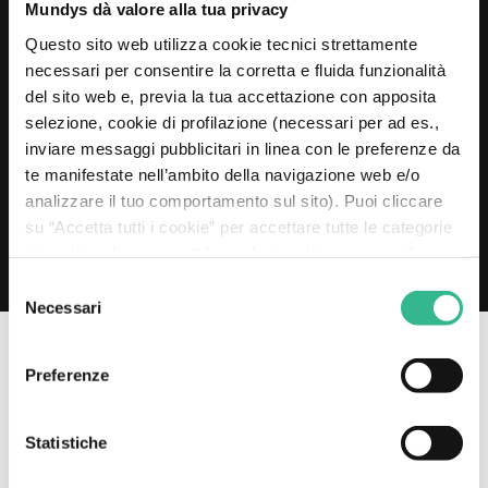
20 MAGGIO 2026
Mundys dà valore alla tua privacy
Mundys estende al 2030 la Revolving Credit
Questo sito web utilizza cookie tecnici strettamente
Facility da 2 miliardi di euro
necessari per consentire la corretta e fluida funzionalità
Leggi di più
del sito web e, previa la tua accettazione con apposita
selezione, cookie di profilazione (necessari per ad es.,
inviare messaggi pubblicitari in linea con le preferenze da
te manifestate nell’ambito della navigazione web e/o
analizzare il tuo comportamento sul sito). Puoi cliccare
su “Accetta tutti i cookie” per accettare tutte le categorie
di cookie, cliccare su “Usa solo i cookie necessari” per
rifiutare l’utilizzo dei cookie di profilazione oppure cliccare
Selezione
su “Personalizza” per decidere quali cookie accettare.
Necessari
del
Chiudendo il presente banner e continuando la
consenso
navigazione o selezionando "Usa solo i cookie necessari"
Preferenze
saranno installati solo cookie tecnici. Per maggiori
I NOSTRI CANALI SOCIAL
informazioni consulta la nostra
cookie policy
.
Statistiche