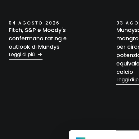
Controllo interno e gestione dei rischi
Etica e legalità
04 AGOSTO 2026
03 AGO
Fitch, S&P e Moody's
Mundys:
Whistleblowing
confermano rating e
mangrov
outlook di Mundys
per circ
Remunerazione
Leggi di più
potenzi
equival
Documenti e procedure
calcio
Leggi di 
Informazioni regolamentate pre-delisting