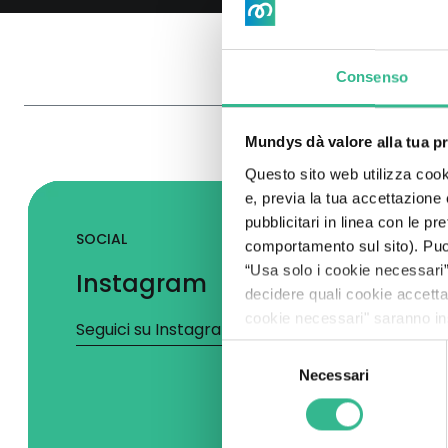
Consenso
Mundys dà valore alla tua p
Questo sito web utilizza cooki
e, previa la tua accettazione
pubblicitari in linea con le p
SOCIAL
comportamento sul sito). Puoi 
“Usa solo i cookie necessari” 
Instagram
decidere quali cookie accett
cookie necessari" saranno ins
Seguici su Instagram
Selezione
Necessari
del
consenso