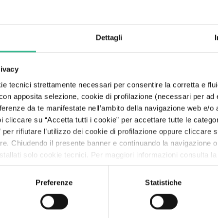
Dettagli
I NOSTRI CANALI SOCIAL
rivacy
e tecnici strettamente necessari per consentire la corretta e flui
 con apposita selezione, cookie di profilazione (necessari per ad
referenze da te manifestate nell’ambito della navigazione web e/o a
SOCIAL
cliccare su “Accetta tutti i cookie” per accettare tutte le categor
per rifiutare l’utilizzo dei cookie di profilazione oppure cliccare
Linkedin
are. Chiudendo il presente banner e continuando la navigazione o
tallati solo cookie tecnici. Per maggiori informazioni consulta l
Seguici su Linkedin
Preferenze
Statistiche