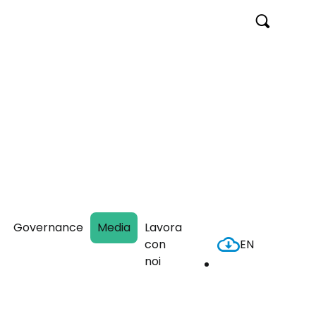
Cerca
Governance
Media
Lavora
con
EN
Header
noi
Download
Download
Center