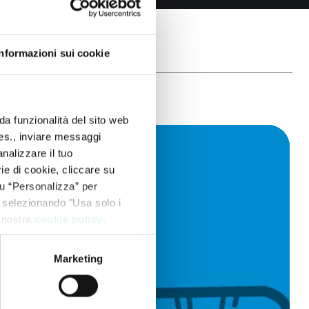
Informazioni sui cookie
da funzionalità del sito web
 es., inviare messaggi
nalizzare il tuo
ie di cookie, cliccare su
 su “Personalizza” per
 selezionando "Usa solo i
a nostra
cookie policy
.
Marketing