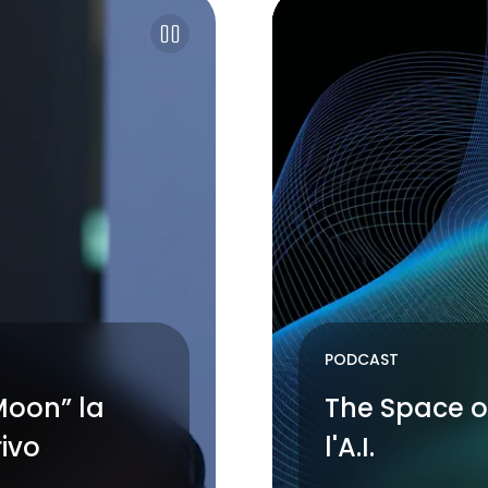
Pause
PODCAST
Moon” la
The Space of
rivo
l'A.I.