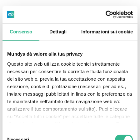
Consenso
Dettagli
Informazioni sui cookie
Mundys dà valore alla tua privacy
Questo sito web utilizza cookie tecnici strettamente
necessari per consentire la corretta e fluida funzionalità
del sito web e, previa la tua accettazione con apposita
selezione, cookie di profilazione (necessari per ad es.,
inviare messaggi pubblicitari in linea con le preferenze da
te manifestate nell’ambito della navigazione web e/o
analizzare il tuo comportamento sul sito). Puoi cliccare
su “Accetta tutti i cookie” per accettare tutte le categorie
di cookie, cliccare su “Usa solo i cookie necessari” per
rifiutare l’utilizzo dei cookie di profilazione oppure cliccare
Selezione
su “Personalizza” per decidere quali cookie accettare.
Necessari